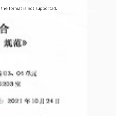
式服务
加入我
 the format is not supported.
全国服务热线：400-808-5058
们
务官网