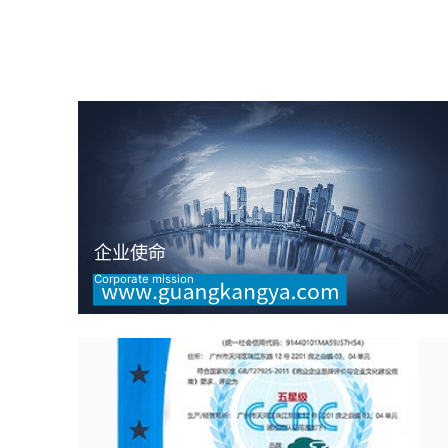
企业使命
Corporate mission