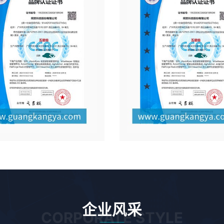
企业风采
CORPORATE STYLE