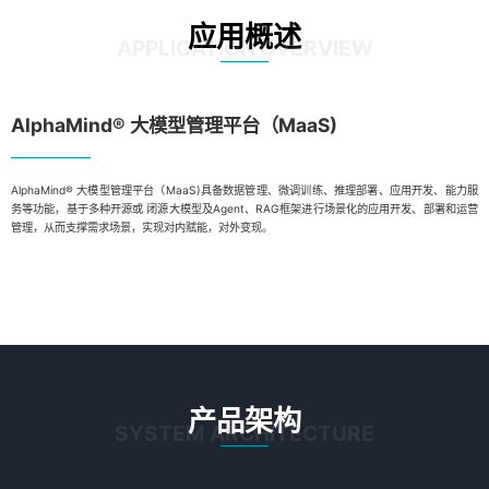
应用概述
APPLICATION OVERVIEW
AlphaMind® 大模型管理平台（MaaS)
AlphaMind® 大模型管理平台（MaaS)具备数据管理、微调训练、推理部署、应用开发、能力服
务等功能，基于多种开源或 闭源大模型及Agent、RAG框架进行场景化的应用开发、部署和运营
管理，从而支撑需求场景，实现对内赋能，对外变现。
产品架构
SYSTEM ARCHITECTURE