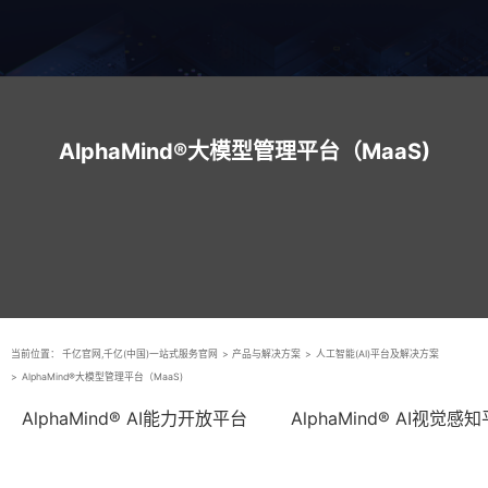
AlphaMind®大模型管理平台（MaaS)
当前位置：
千亿官网,千亿(中国)一站式服务官网
>
产品与解决方案
>
人工智能(AI)平台及解决方案
>
AlphaMind®大模型管理平台（MaaS)
AlphaMind® AI能力开放平台
AlphaMind® AI视觉感