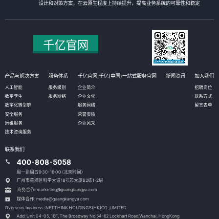
设计和对策方案，在云原生程度上持续提升，提高业务系统的可靠性和稳定
性。
产品与解决方案
服务体系
千亿官网,千亿(中国)一站式服务官网
新闻资讯
加入我们
人工智能
服务级别
企业简介
招聘岗位
数字孪生
服务网络
企业文化
联系方式
数字化转型解
服务网络
留言表单
安全服务
荣誉资质
运维服务
企业风采
技术咨询服务
联系我们
400-808-5058
周一到周五9:30-18:00 (北京时间）
广州市黄埔区科学大道18号芯大厦B2栋1-2层
商务合作: marketing@guangkangya.com
媒体合作: media@guangkangya.com
Overseas business: NETTHINK HOLDINGS(HK)CO.,LIMITED
Add: Unit 04-05, 16F, The Broadway No.54-62 Lockhart Road,
Wanchai, HongKong