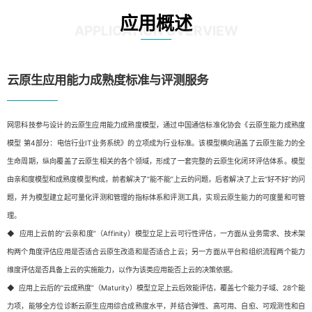
应用概述
APPLICATION OVERVIEW
云原生应用能力成熟度标准与评测服务
网思科技参与设计的云原生应用能力成熟度模型，通过中国通信标准化协会《云原生能力成熟度
模型 第4部分：电信行业IT业务系统》的立项成为行业标准。该模型横向涵盖了云原生能力的全
生命周期，纵向覆盖了云原生相关的各个领域，形成了一套完整的云原生化闭环评估体系。模型
由亲和度模型和成熟度模型构成，前者解决了“能不能”上云的问题，后者解决了上云“好不好”的问
题，并为模型建立起可量化评测和管理的指标体系和评测工具，实现云原生能力的可度量和可管
理。
◆ 应用上云前的“云亲和度”（Affinity）模型立足上云可行性评估，一方面从业务需求、技术架
构两个角度评估应用是否适合云原生改造和是否适合上云；另一方面从平台和组织流程两个能力
维度评估是否具备上云的实施能力，以作为该类应用能否上云的决策依据。
◆ 应用上云后的“云成熟度”（Maturity）模型立足上云后效能评估，覆盖七个能力子域、28个能
力项，能够全方位诊断云原生应用综合成熟度水平，并结合弹性、高可用、自愈、可观测性和自