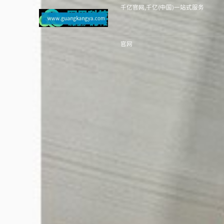
千亿官网,千亿(中国)一站式服务
官网