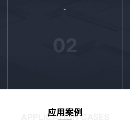
识，提高安全防范水平，制定安全整改计划，消除安全隐患。
02
应用案例
APPLICATION CASES