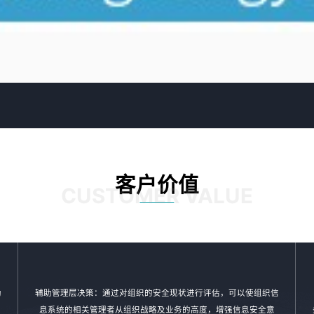
客户价值
CUSTOMER VALUE
助
辅助管理层决策：通过对组织的安全现状进行评估，可以使组织信
息系统的相关管理者从组织战略及业务的高度，增强信息安全意