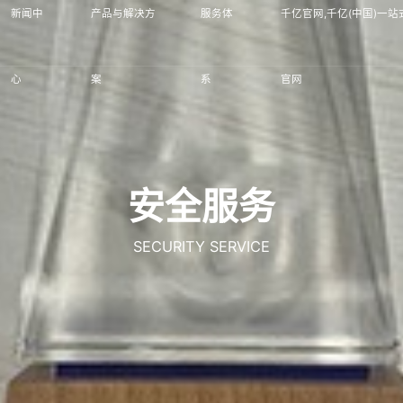
新闻中
产品与解决方
服务体
千亿官网,千亿(中国)一站
心
案
系
官网
安全服务
SECURITY SERVICE