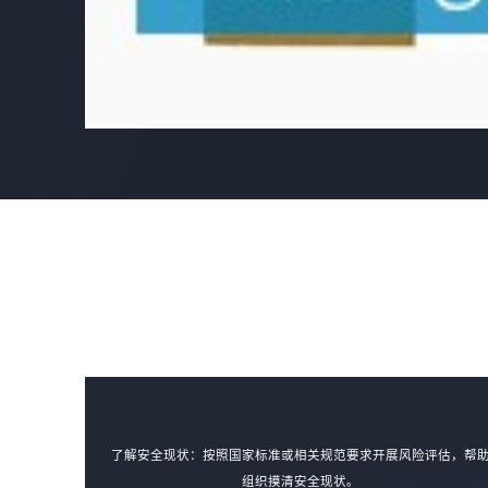
了解安全现状：按照国家标准或相关规范要求开展风险评估，帮
组织摸清安全现状。