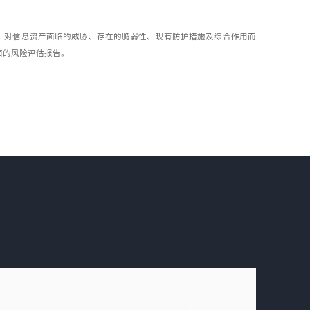
，对信息资产面临的威胁、存在的脆弱性、现有防护措施及综合作用而
面的风险评估报告。