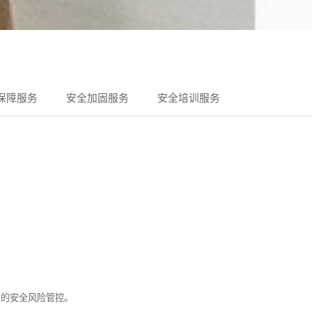
保障服务
安全加固服务
安全培训服务
面的安全风险管控。