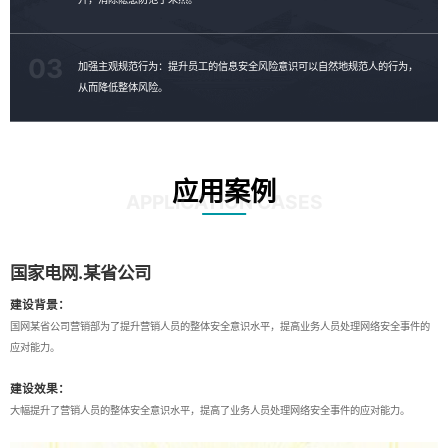
03
加强主观规范行为：提升员工的信息安全风险意识可以自然地规范人的行为，
从而降低整体风险。
应用案例
APPLICATION CASES
国家电网.某省公司
建设背景：
国网某省公司营销部为了提升营销人员的整体安全意识水平，提高业务人员处理网络安全事件的
应对能力。
建设效果：
大幅提升了营销人员的整体安全意识水平，提高了业务人员处理网络安全事件的应对能力。