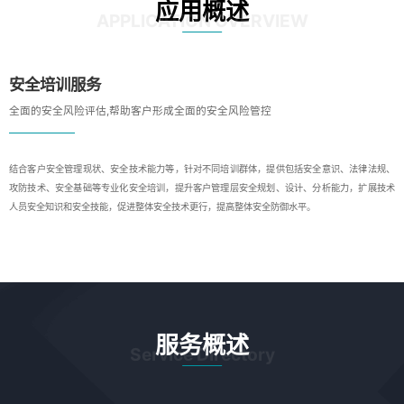
应用概述
APPLICATION OVERVIEW
安全培训服务
全面的安全风险评估,帮助客户形成全面的安全风险管控
结合客户安全管理现状、安全技术能力等，针对不同培训群体，提供包括安全意识、法律法规、
攻防技术、安全基础等专业化安全培训，提升客户管理层安全规划、设计、分析能力，扩展技术
人员安全知识和安全技能，促进整体安全技术更行，提高整体安全防御水平。
服务概述
Service Directory