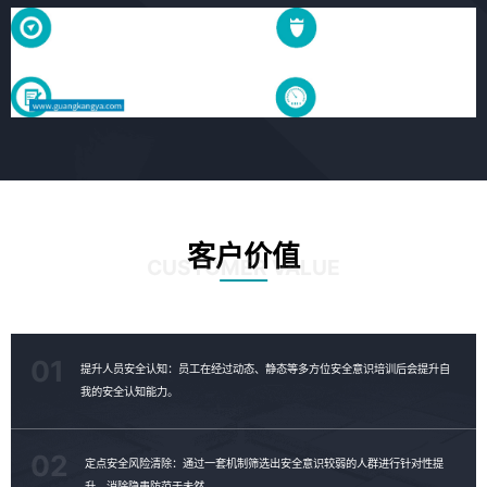
客户价值
CUSTOMER VALUE
01
提升人员安全认知：员工在经过动态、静态等多方位安全意识培训后会提升自
我的安全认知能力。
02
定点安全风险清除：通过一套机制筛选出安全意识较弱的人群进行针对性提
升，消除隐患防范于未然。