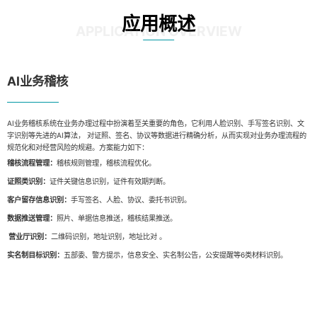
应用概述
APPLICATION OVERVIEW
AI业务稽核
AI业务稽核系统在业务办理过程中扮演着至关重要的角色，它利用人脸识别、手写签名识别、文
字识别等先进的AI算法， 对证照、签名、协议等数据进行精确分析，从而实现对业务办理流程的
规范化和对经营风险的规避。方案能力如下：
稽核流程管理：
稽核规则管理，稽核流程优化。
证照类识别：
证件关键信息识别，证件有效期判断。
客户留存信息识别：
手写签名、人脸、协议、委托书识别。
数据推送管理：
照片、单据信息推送，稽核结果推送。
营业厅识别：
二维码识别，地址识别，地址比对 。
实名制目标识别：
五部委、警方提示，信息安全、实名制公告，公安提醒等6类材料识别。