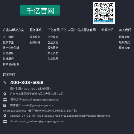
产品与解决方案
服务体系
千亿官网,千亿(中国)一站式服务官网
新闻资讯
加入我们
人工智能
服务级别
企业简介
招聘岗位
数字孪生
服务网络
企业文化
联系方式
数字化转型解
服务网络
留言表单
安全服务
荣誉资质
运维服务
企业风采
技术咨询服务
联系我们
400-808-5058
周一到周五9:30-18:00 (北京时间）
广州市黄埔区科学大道18号芯大厦B2栋1-2层
商务合作: marketing@guangkangya.com
媒体合作: media@guangkangya.com
Overseas business: NETTHINK HOLDINGS(HK)CO.,LIMITED
Add: Unit 04-05, 16F, The Broadway No.54-62 Lockhart Road,
Wanchai, HongKong
Email: sinontt_business@guangkangya.com