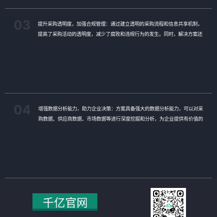
03
提升采购透明度，加强合规管理：通过建立透明的采购流程和信息共享机制，
提高了采购活动的透明度，减少了腐败和违规行为的发生。同时，解决方案还
提供了合规管理功能，帮助企业规范采购行为，确保采购活动符合相关法律法
规和行业标准，降低了企业的合规风险。
04
增强数据分析能力，助力企业决策：方案具备强大的数据分析能力，可以对采
购数据、供应商数据、市场数据等进行深度挖掘和分析，为企业提供有价值的
决策支持。企业可以通过数据分析了解市场需求、供应商绩效、价格波动等信
息，制定更加精准的采购策略和计划，提高企业的竞争力和市场占有率。