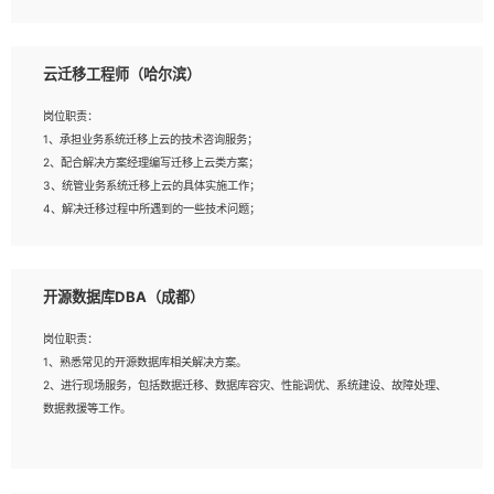
4、负责问答系统的搭建和知识图谱的建立；
云迁移工程师（哈尔滨）
岗位要求：
1、1年及以上自然语言处理方向研究或工作经验，统招本科及以上学历；
岗位职责：
2、熟悉tensorflow，keras，pytorch等常规深度学习框架，快速根据客户需求实
1、承担业务系统迁移上云的技术咨询服务；
现有效的模型；
2、配合解决方案经理编写迁移上云类方案；
3、熟悉掌握至少一种编程语言，如：Python，Java；
3、统管业务系统迁移上云的具体实施工作；
4、 熟悉NLP相关算法与实现；
4、解决迁移过程中所遇到的一些技术问题；
5、至少有一次及以上问答系统的项目实践，熟悉问答系统全流程开发者优先；
6、有较强的问题分析和处理能力，良好的团队合作意识；
7、 参与过相关竞赛或科研项目者优先。
岗位要求：
开源数据库DBA（成都）
1、专科及以上学历，三年以上工作经验，计算机等相关专业；
2、具备常见业务系统资源评估、部署优化和故障排查的能力；
岗位职责：
3、熟悉常见操作系统、存储、网络、 IO 等相关原理；
1、熟悉常见的开源数据库相关解决方案。
4、具有迁移工具实操经验，具备P2V、V2V迁移能力；
2、进行现场服务，包括数据迁移、数据库容灾、性能调优、系统建设、故障处理、
5、熟练华为、VMware虚拟化、云计算及云存储技术；
数据救援等工作。
6、熟悉主流数据库、应用服务器、中间件部署架构和运维方法；
7、具备资源池迁移、应用及数据迁移、异构数据迁移相关经验；
8、具有HCIE/H3CIE/VMware/阿里云等云计算方向认证者优先；
岗位要求：