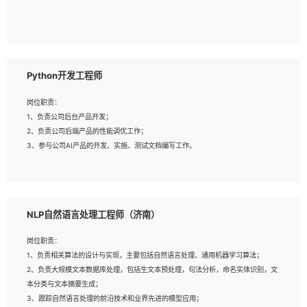
5、具备与多团队合作的经验，良好团队协作精神；
岗位要求：
1、全日制本科及以上学历，计算机相关专业毕业，一年以上前端开发工作经验；
2、熟练掌握HTML、CSS、JavaScript等web相关技术；
Python开发工程师
3、熟悉react/vue/angular任何一种前端框架，熟悉react优先；
4、熟悉webpack配置和git操作；
岗位职责：
5、善于沟通，具有团队意识；
1、负责公司后台产品开发；
2、负责公司后端产品的性能调优工作；
3、参与公司AI产品的开发、实施、测试文档编写工作。
岗位要求:
1、计算机相关专业，本科及以上学历，2年以上后端开发经验，有过运营商项目经
NLP自然语言处理工程师（济南）
验的更佳；
2、熟练python编程语言，熟悉服务端开发流程，熟悉常见的算法和数据结构；
岗位职责：
3、熟悉数据库开发，熟悉Mysql、Oracle、MongoDb数据库应用开发其中一种；
1、负责相关算法的设计与实现，主要包括自然语言处理、通用机器学习算法；
4、熟悉Python Wed框架（Django/Flask...）代码能力优秀，熟悉编码规范和具备
2、负责大规模文本数据库处理，包括生文本预处理，句法分析，命名实体识别，文
良好的文档编写能力）；
本分类与文本摘要生成；
5、沟通表达能力强，具备团队协作能力。
3、跟踪自然语言处理的前沿技术和业界先进的模型应用；