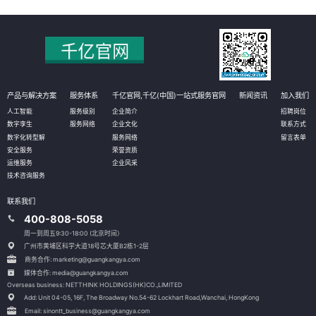
产品与解决方案
服务体系
千亿官网,千亿(中国)一站式服务官网
新闻资讯
加入我们
人工智能
服务级别
企业简介
招聘岗位
数字孪生
服务网络
企业文化
联系方式
数字化转型解
服务网络
留言表单
安全服务
荣誉资质
运维服务
企业风采
技术咨询服务
联系我们
400-808-5058
周一到周五9:30-18:00 (北京时间）
广州市黄埔区科学大道18号芯大厦B2栋1-2层
商务合作: marketing@guangkangya.com
媒体合作: media@guangkangya.com
Overseas business: NETTHINK HOLDINGS(HK)CO.,LIMITED
Add: Unit 04-05, 16F, The Broadway No.54-62 Lockhart Road,
Wanchai, HongKong
Email: sinontt_business@guangkangya.com