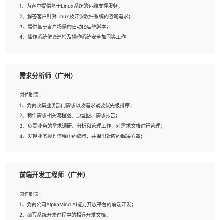
1、为客户提供基于Linux系统的运维支撑服务；
5、踏实， 勤奋，愿意在工作中不断学习，提高自我；
2、解答客户针对Linux及开源软件系统的咨询需求；
6、能与同事友好相处。
3、提供基于客户场景的自动化运维脚本；
4、操作系统健康巡检及操作系统安全加固等工作
岗位要求：
需求分析师（广州）
1、全日制本科计算机相关专业毕业，3年以上相关工作经验；
2、精通linux操作系统的运行维护，具有故障处理的能力
岗位职责：
3、熟练使用脚本语言，shell/python任一种，熟练使用Ansible
1、负责收集业务部门需求以及需求紧要优先级排序；
4、熟悉linux常见服务、中间件的基本原理、部署以及故障处理，如：Mysql、
2、制作需求相关流程图、原型图、需求报告；
Apache、Nginx、Zabbix、Kafka等
3、负责业务的需求调研、分析和管理工作，对需求文档进行管理；
5、熟悉主流虚拟化技术，如：VMware、KVM
4、发现业务操作流程中的痛点，并提出对应的解决方案；
6、具备网络方面的基础知识，熟悉常见的网络协议，如TCP/IP，转发原理，路由
5、完成其他上级领导交予的任务和工作。
优先级等
7、了解容器技术，熟悉docker或podman
8、有良好的文档编写能力和沟通能力，有RHCE证书优先
前端开发工程师（广州）
岗位要求：
1、本科以上学历，一年以上需求分析相关经验者优先；
岗位职责：
2、熟悉产品及需求规划工具，如:Axure、Xmind、MS Project等；
1、负责公司AlphaMind AI能力开放平台的前端开发；
3、具备良好的交流协调能力，有较强的责任感、工作积极主动；
2、编写系统开发过程中的相遇开发文档；
4、有较强的系统需求分析、文档编写能力、沟通能力；