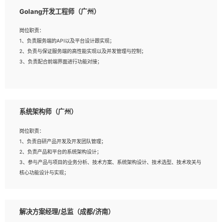
1、本科以上相关专业毕业，拥有三年以上相关数据工作经验经验。
Golang开发工程师（广州）
2、熟悉PostgreSQL、redis、MongoDB、ElasticSearch等开源数据库运维管
理，拥有开发经验优先。
岗位职责：
3、熟悉Oracle、MySQL、SQLServer中一种或多种优先。
1、负责服务端的API以及平台设计跟实现；
4、熟悉Hadoop、HBASE、Spark等大数据平台优先。
2、负责与保证服务端的高性能实现以及并发管理与控制；
5、熟悉linux或任意一种unix操作系统，如有较强操作系统侧工作经验者优先。
3、负责配合前端界面进行功能对接；
6、具备丰富的项目实施经验，较强的自我学习能力。
7、责任心强，为人友好，沟通能力强，具有良好的团队意识。
岗位要求：
1、本科及以上学历，计算机相关专业；
系统架构师（广州）
2、1年以上Golang开发工作经验，能独立完成相应项目开发；
3、基础扎实、熟悉数据结构与算法，熟悉多线程、多进程、IO复用等并发编程思维
岗位职责：
与实现，熟悉常用开源框架及设计模式；
1、负责自研产品开发及开发团队管理；
4、熟悉Golang、连接池、消息队列等组件使用、熟悉后端开发、测试、调试流程
2、负责产品和平台的系统架构设计；
跟工具使用；
3、参与产品与项目的业务分析、技术方案、系统架构设计、技术选型、技术攻关与
5、对技术有激情，喜欢钻研，能快速接受和掌握新技术，学习能力和工作责任心
核心功能设计与实现；
强，良好的沟通表达能力和团队协作能力。
4、根据业务及技术发展，做前瞻性的技术分析、研究及应用；
5、根据业务架构设计与业务需求，上接业务设计下接系统设计，编写系统概要设
计，指导技术骨干进行系统详细设计。
解决方案经理/总监（成都/济南）