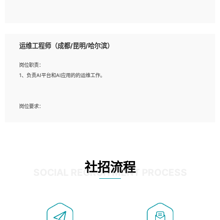
5、必须有实际的生产环境系统维护经验。
6、有中国移动安全态势系统相关项目经验优先考虑。
岗位要求：
1、精通java编程，熟悉vue和jsp编程；
运维工程师（成都/昆明/哈尔滨）
2、熟悉linux命令；
3、熟练使用springmvc、springcloud、webservice等框架进行开发；
岗位职责：
4、熟练使用oracle、mysql进行开发；
1、负责AI平台和AI应用的的运维工作。
5、熟悉流程开发如使用activiti；
6、计算机相关专业本科以上学历，3年以上开发工作经验。
岗位要求：
1、计算机相关专业，大专以上学历，2年以上开发运维工作经验；
2、必须具备的能力：有丰富的运维开发和K8S运维经验；熟悉K8S、Git、docker
等相关工具使用；熟练掌握Linux环境下的Shell语言 ；工作责任感强、具有良好的
沟通能力、服务意识；
3、掌握Linux环境下的Python编程语言；
社招流程
4、掌握DevOps思想、方法和流程。Jenkins工具使用；
SOCIAL RECRUITMENT PROCESS
5、掌握常见中间件配置与优化，如mysql、nginx等；
6、掌握服务器的维护，熟悉linux系统的常用操作；
7、掌握和第三方系统API接口的维护操作，和安全漏洞扫描的修复工作。