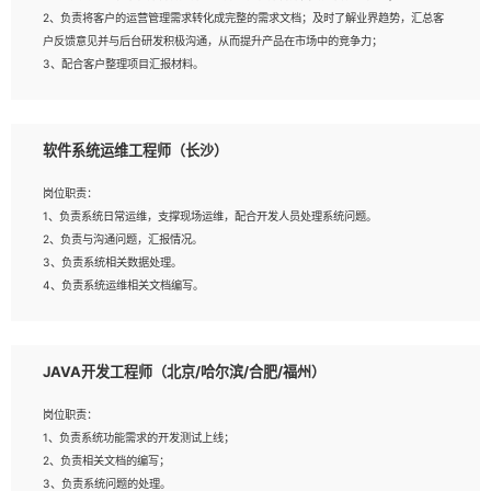
4、熟悉OPENCV、HALCON等常用图像处理软件，熟练进行图像处理；
2、负责将客户的运营管理需求转化成完整的需求文档；及时了解业界趋势，汇总客
5、熟悉主流的分类算法、聚类算法和关联分析算法原理，能熟练使用神经网络算法
户反馈意见并与后台研发积极沟通，从而提升产品在市场中的竞争力；
的进行业务建模；
3、配合客户整理项目汇报材料。
6、对OCR领域有深入的研究，熟悉模型调参，压缩和整型化方法；
7、熟悉mysql、oracle、MongoDB、redis等其中一种数据库使用。
岗位要求：
软件系统运维工程师（长沙）
1、3年以上运营或解决方案的工作经验。
2、具备良好的逻辑能力、沟通能力和文字处理能力，能够从海量数据中发现关键特
岗位职责：
征，可独立提出完整的优化方案,并推动方案执行达成结果；熟练使用PPT、
1、负责系统日常运维，支撑现场运维，配合开发人员处理系统问题。
WORD、EXCEL等办公软件；
2、负责与沟通问题，汇报情况。
3、深入理解公司各项AI产品和技术信息；具有较强的文档编写能力，能独立撰写
3、负责系统相关数据处理。
PPT、方案建议书等，面试时需携带个人制作的专业PPT文件进行展示。
4、负责系统运维相关文档编写。
5、负责现场对接客户，沟通事项。
JAVA开发工程师（北京/哈尔滨/合肥/福州）
岗位要求：
1、计算机相关专业本科以上学历，1年以上软件系统运维经验。
岗位职责：
2、精通linux命令。
1、负责系统功能需求的开发测试上线；
3、熟悉oracle、mysql 数据库。
2、负责相关文档的编写；
4、善于沟通，具有良好的团队合作精神和协作能力。
3、负责系统问题的处理。