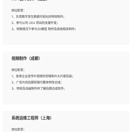
2、熟练掌握 Unity3D 程序开发，精通 C# 语言开发；
3、具有大量插件的使用调试经历，开发测试过 UWP 端程序者优先；
岗位职责：
4、有良好的沟通能力和团队合作意识；
1、负责数字孪生数据可视化的特效制作；
5、开发过 HoloLens 程序者优先。
2、参与公司 UE4 项目的支援开发；
3、特殊情况下参与3D模型 制作及其他相关制作；
岗位要求：
1、全日制本科以上学历，美术、动画相关专业毕业，具有相关效果制作经验2年以
视频制作（成都）
上；
2、熟练掌握 Particle 或 Niagara 制作特效模块；
岗位职责：
3、想象力丰富, 有一定的艺术审美深度；
1、各类企业宣传片视频的剪辑和片头片尾包装；
4、有良好的场景特效搭建功底；
2、广告片的后期剪辑与整体特效合成；
5、熟悉 3Ds Max 或者 Maya；
3、特效及动画制作并了解后期合成软件。
6、有良好的沟通能力和团队合作意识；
7、参与过建筑结构表现相关项目者优先
岗位要求：
1、热爱影视，责任心强，有强烈的兴趣和后期制作的主观能动性；
系统运维工程师（上海）
2、熟练使用After Effect、Photo Shop、熟练掌握视频剪辑和特效包装软件；
3、能对影片后期进行整体调色控制，具备一定审美感；
岗位职责：
4、在剪辑上会思考，有一定编导思维；