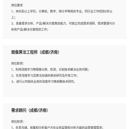
岗位要求
岗位要求：
1、本科及以上学历，计算机、数学、统计学等相关专业，同行业工作经验5年以
1、全日制统招本科及以上学历，计算机相关专业毕业，5年以上开发工作经验；
上；
2、具有扎实的java编程功底和良好的编码习惯，有分布式、多线程及高并发系统开
2、具备需求分析、产品/解决方案策划能力，可独立完成需求调研、需求整理与分
发经验和性能调优经验尤佳；熟悉JVM调优；掌握基础中间件、基础架构方案和云
析和产品/解决方案规划工作；
平台、云产品功能特性，熟练使用相关平台的功能和了解其背后实现机制；
3、逻辑缜密，对用户产品/解决方案体验敏感，对数据敏感，有产品/解决方案意
3、精通主流开发框架经验，精通一门主流开发语言；熟悉主流开源框架源码；
识，有主见，以数据为驱动，以结果为导向；
4、具有一定的大中型项目参与经验，有中间件、基础组件和框架的研发经验，具备
4、具有丰富的AI产品/解决方案解决方案经验，能够针对客户的需求，快速响应输
研发管理流程建设经验；
图像算法工程师（成都/济南）
出相关的解决方案，包括视频分析、图像识别、NLP、OCR、机器学习等；
5、熟悉Spring、Mybatis等开源框架和常用apache组件,熟悉Web服务端开发的各
5、具备AI技术背景，掌握TensorFlow、PyTorch、Spark MLlib、SK-Learn等常
种常用框架和技术Springboot、Shiro、springcloud等；熟悉Linux常用命令和了解
岗位职责：
见AI算法框架，对人脸识别、目标检测、图像识别、OCR、NLP等AI算法有深刻理
常用脚本语言，较丰富的线上系统运维经验，复杂问题排查思路清晰。
1、利用深度学习等图像分类、检测、分割技术解决业务问题；
解。具有AI平台级产品/解决方案从业经验者优先。具有大数据技术背景者优先；
2、负责深度学习及算法加速的相关研究及开发工作；
6、具备良好的客户意识与沟通能力，善于学习思考、创新与团队协作，认真负责、
3、进行公司相关业务的深度学习等前瞻技术研究。
执行力与抗压力强。
岗位要求：
1、统招本科以上学历，图形图像、计算机或数学相关专业；
需求顾问（成都/济南）
2、2年以上图像处理开发经验，熟悉python和spark开发；
3、熟练使用TensorFlow、Theano、Keras 及 Caffe 任意一种主流深度学习框架
岗位职责：
搭建深度学习系统环境；
1、负责沟通、收集和分析客户方在业务监管和分析方面的运营管理需求；