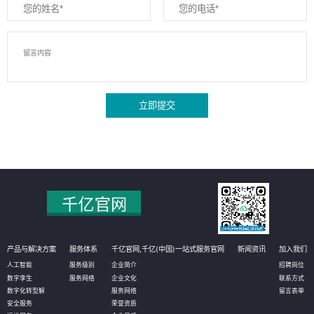
立即提交
产品与解决方案
服务体系
千亿官网,千亿(中国)一站式服务官网
新闻资讯
加入我们
人工智能
服务级别
企业简介
招聘岗位
数字孪生
服务网络
企业文化
联系方式
数字化转型解
服务网络
留言表单
安全服务
荣誉资质