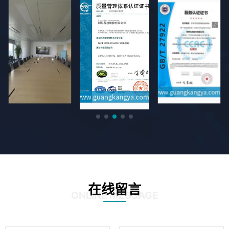
在线留言
ONLINE MESSAGE