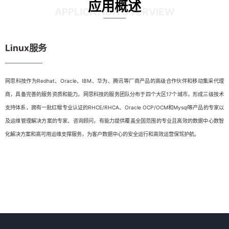
应用概述
APPLICATION OVERVIEW
Linux服务
网思科技作为Redhat、Oracle、IBM、华为、腾讯等厂商产品的高级合作伙伴和移动集采代理
商，具备完善的服务资质和能力。网思科技的服务团队分布于四个大区17个城市，形成三级技术
支持体系，拥有一批红帽专业认证的RHCE/RHCA、Oracle OCP/OCM和Mysql等产品的专家以
及运维管理解决方案的专家、咨询顾问，有能力提供覆盖全国范围的专业且高效的数据中心数智
化解决方案和高可用运维支撑服务，为客户数据中心的安全运行和高效运营保驾护航。