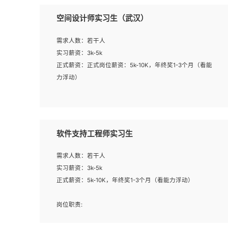
空间设计师实习生（武汉）
需求人数：若干人
实习薪资：3k-5k
正式薪资：正式岗位薪资：5k-10K，年终奖1-3个月（看能
力浮动）
岗位职责：
1、 沟通客户需求，分析其实施的可行性，辅助项目经理完
成展示策划、设计；
软件支持工程师实习生
2、 把握设计时间节点，控制设计进度，完成展示设计任
务；
需求人数：若干人
3、配合平面设计师完成项目最终的整体汇报方案；参与项
实习薪资：3k-5k
目例会，项目完工总结报告，设计项目文件管理和资料库维
正式薪资：5k-10K，年终奖1-3个月（看能力浮动）
护；
4、 创新设计表现形式，优化流程、提高设计工作效率；
岗位职责:
5、 设计内容包括但不限于：展厅/博物馆/展馆的规划与空
1. 为企业客户提供软件技术服务。包括安装、升级、配置、
间设计，人机界面设计，标志及吉祥物设计，效果图后期处