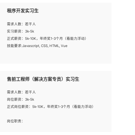
程序开发实习生
需求人数：若干人
实习薪资：3k-5k
正式薪资：5k-10K，年终奖1-3个月（看能力浮动）
技能要求:Javascript, CSS, HTML, Vue
工作职责：
1. 负责公司的前端项目的开发;
2. 负责公司已有项目的维护及迭代;
售前工程师（解决方案专员）实习生
工作要求:
需求人数：若干人
1. 熟悉 Javascript, CSS, HTML, Vue, Git;
岗位薪资：3k-5k
2. 熟悉前端常用框架, 能独立完成设计给予的 UI 效果;
正式岗位薪资：5k-10K，年终奖1-3个月（看能力浮动）
3. 有良好的代码习惯, 低级错误出现频率低;
4. 具备优秀的沟通和协调能力，能承受比较大的工作压力;
岗位职责：
5. 自我驱动力强, 能自主学习新知识新技术, 并具有较强的自
1、完成主要工作：项目解决方案策划与编写，项目投标方
学能力;