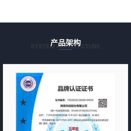
产品架构
SYSTEM ARCHITECTURE