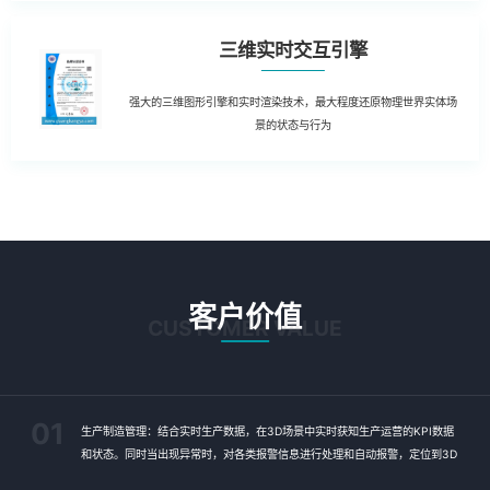
三维实时交互引擎
强大的三维图形引擎和实时渲染技术，最大程度还原物理世界实体场
景的状态与行为
客户价值
CUSTOMER VALUE
01
生产制造管理：结合实时生产数据，在3D场景中实时获知生产运营的KPI数据
和状态。同时当出现异常时，对各类报警信息进行处理和自动报警，定位到3D
场景，及时获知运行风险，通过3D动态方式进行故障处理和远程干预。