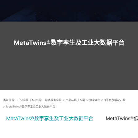
MetaTwins®数字孪生及工业大数据平台
当前位置：
千亿官网,千亿(中国)一站式服务官网
>
产品与解决方案
>
数字孪生(DT)平台及解决方案
>
MetaTwins®数字孪生及工业大数据平台
MetaTwins®数字孪生及工业大数据平台
MetaTwin