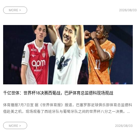
后，巴黎又以超过4000万欧不含奖金的价格敲定了李
MORE >
2026/08/03
千亿世体：世界杯18决赛西葡战，巴萨体育总监德科现场观战
体育播报7月7日宣 据《世界体育报》报道，巴塞罗那足球俱乐部体育总监德科
借赴美之机，现场观看了西班牙队与葡萄牙队之间的世界杯八分之一决赛。这
场比赛最终“斗牛士军团”胜出，梅里诺在补时阶段攻入制胜一球。
MORE >
2026/08/03