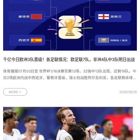
千亿今日欧洲3队晋级！各足联情况：欧足联7队，非洲4队中3队明日出战
体育播报07月03日宣 世界杯1/16决赛完赛13场，32强中13队出局、还剩19队。今
日2场欧洲内战中西班牙、葡萄牙晋级，瑞士则战胜阿尔及利亚，各足联剩余球队
分布如下。本届世界杯欧洲区共16队参赛、
MORE >
2026/08/05