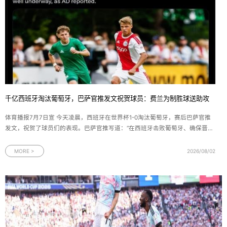
千亿西班牙淘汰葡萄牙，巴萨官推发文祝贺球员：费兰为制胜球送助攻
体育播报7月7日宣 今天凌晨，西班牙在世界杯1-0淘汰葡萄牙，赛后巴萨官推
发文，祝贺了球员们的表现。巴萨官推写道：“在西班牙击败葡萄牙、确保晋级
世界杯四分之一决赛的比赛中，亚马尔、佩德里、库巴西、奥尔
MORE >
2026/08/02