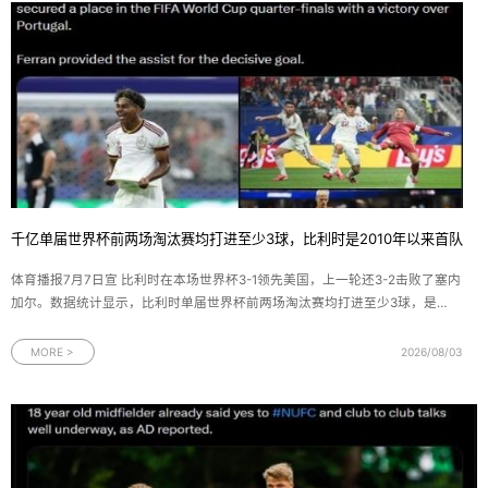
千亿单届世界杯前两场淘汰赛均打进至少3球，比利时是2010年以来首队
体育播报7月7日宣 比利时在本场世界杯3-1领先美国，上一轮还3-2击败了塞内
加尔。数据统计显示，比利时单届世界杯前两场淘汰赛均打进至少3球，是
2010年德国以来首队。
MORE >
2026/08/03