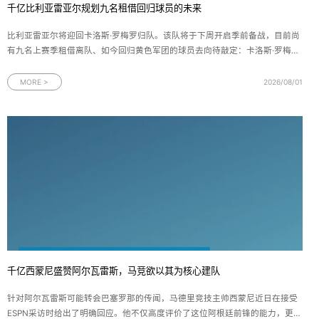
千亿比利亚雷亚尔规划九名租借回归球员的未来
比利亚雷亚尔将迎回卡洛斯·罗梅罗归队。该队将于下周开启季前备战，目前尚
有九名上赛季租借离队、如今回归黄色军团的球员去向待敲定：卡洛斯·罗梅
罗、伊利亚斯·阿科马奇、蒂亚戈·费尔南德斯、拉蒙·特拉茨、亚历
MORE >
2026/08/01
千亿西蒙尼盛赞阿尔瓦雷斯，马竞欲以其为核心建队
针对阿尔瓦雷斯可能转会巴塞罗那的传闻，马德里竞技主帅西蒙尼近日在接受
ESPN采访时给出了明确回应。他不仅高度评价了这位阿根廷前锋的能力，更透