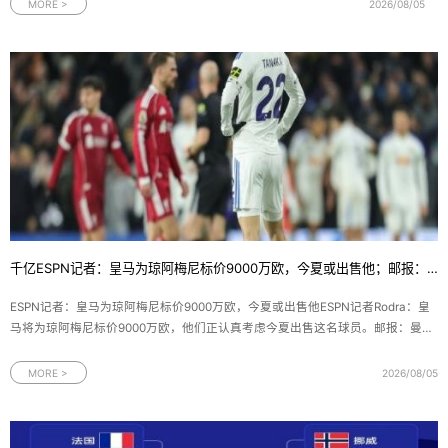
MORE >
2026/08/05
千亿ESPN记者：皇马为琼阿梅尼标价9000万欧，今夏或出售他；邮报：曼联未来数月可能会和B费进行新合同谈判
ESPN记者：皇马为琼阿梅尼标价9000万欧，今夏或出售他ESPN记者Rodra：皇
马将为琼阿梅尼标价9000万欧，他们正认真考虑今夏出售这名球员。邮报：曼联
未来数月可能会和B费进行新合同谈判每日邮报
MORE >
2026/08/05