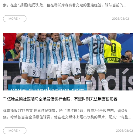
索，在皇马刚刚经历失败，但在勒沃库森有着充足的重建经验，球队当前的阵
容风雨飘摇，库库雷利亚和恩佐这对西语系垃圾兄弟都想走，前者已经去
MORE >
2026/08/02
千亿哈兰德社媒晒与全场最佳奖杯合照：有些时刻无法用言语形容
体育播报7月7日宣 世界杯16强赛，哈兰德打进2球，挪威2-1击败巴西，晋级8
强。哈兰德当选全场最佳球员，他在社交媒体上晒出领奖的照片，配文：“有些时
刻无法用言语形容。”
MORE >
2026/08/02