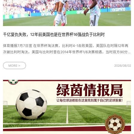
千亿复仇失败，12年前美国也是在世界杯16强战负于比利时
体育播报7月7日宣 在世界杯淘汰赛，比利时4-1击败美国，美国队在时隔12年再
次被比利时淘汰。美国与比利时曾在2014年世界杯1/8决赛相遇，当时双方90分
钟0-0战平，加时赛德布劳内、卢卡库破门，最
MORE >
2026/08/02