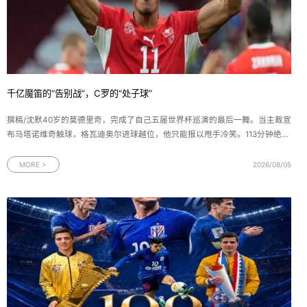
千亿魔笛的“告别战”，C罗的“处子球”
撰稿/沈默40岁的莫德里奇，完成了自己五届世界杯巡演的最后一舞。当主裁宣
布马塔诺维奇触球，格瓦迪奥尔进球越位，他只能报以甩手冷笑。113分钟绝平
被吹、1比2被逆转出局的遗憾，自然比不上卢日尼基体育场的
MORE >
2026/08/05