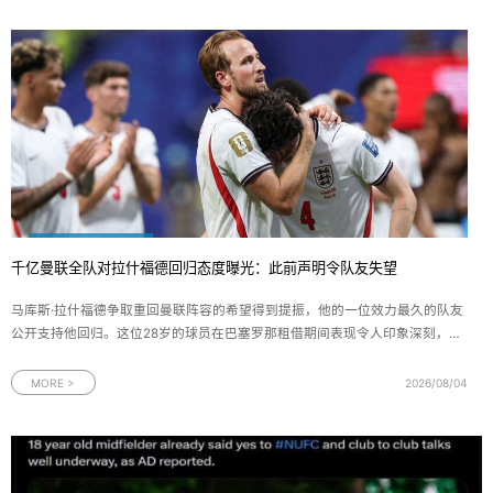
千亿曼联全队对拉什福德回归态度曝光：此前声明令队友失望
马库斯·拉什福德争取重回曼联阵容的希望得到提振，他的一位效力最久的队友
公开支持他回归。这位28岁的球员在巴塞罗那租借期间表现令人印象深刻，预
计将在今夏晚些时候回到老特拉福德报到。这位英格兰国脚在西班牙
MORE >
2026/08/04