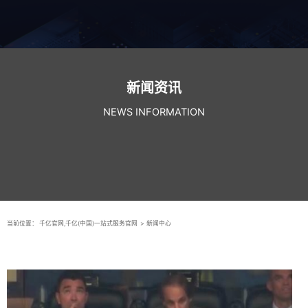
新闻资讯
NEWS INFORMATION
当前位置：
千亿官网,千亿(中国)一站式服务官网
>
新闻中心