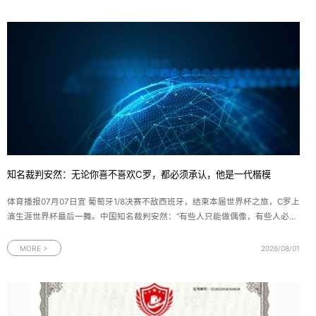
知名裁判安然：无论你喜不喜欢C罗，都必须承认，他是一代楷模
体育播报07月07日宣 葡萄牙1/8决赛不敌西班牙，结束本届世界杯之旅，C罗上
演生涯世界杯最后一舞。中国知名裁判安然：“有些人只能做偶像，有些人必定
是榜样。无论你喜不喜欢C罗，都必须承认，他是一代楷模
MORE >
2026/08/01