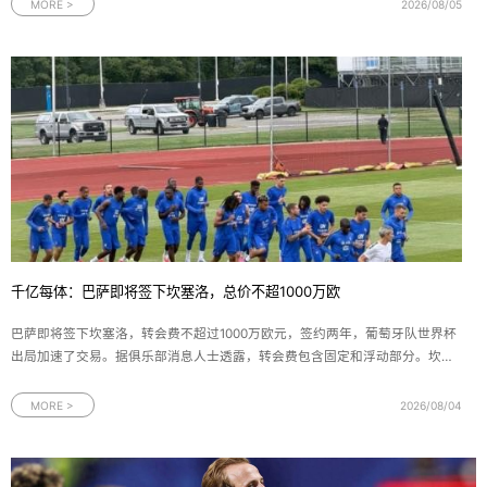
MORE >
2026/08/05
千亿每体：巴萨即将签下坎塞洛，总价不超1000万欧
巴萨即将签下坎塞洛，转会费不超过1000万欧元，签约两年，葡萄牙队世界杯
出局加速了交易。据俱乐部消息人士透露，转会费包含固定和浮动部分。坎塞
洛一直是巴萨补强边后卫的首选，本赛季末段他作为巴萨球员表现十
MORE >
2026/08/04