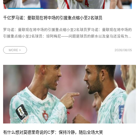
千亿罗马诺：曼联现在将中场的引援重点缩小至2名球员
罗马诺：曼联现在将中场的引援重点缩小至2名球员罗马诺：曼联现在将中场的
引援重点缩小至2名球员：琼阿梅尼——问题是球员的薪水以及皇马还没有为球
员离队开绿灯；亚历克斯·斯科特—伯恩茅斯不愿放走这名球员，但
MORE >
2026/08/05
有什么想对莫德里奇说的C罗：保持冷静，随后全场大笑