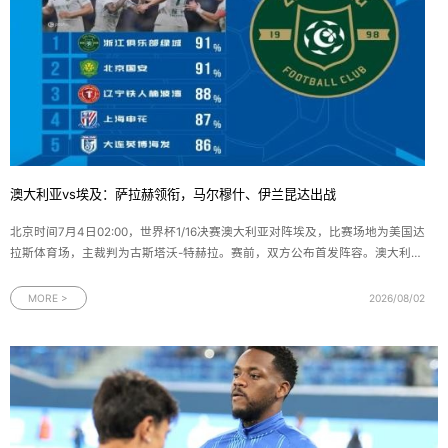
澳大利亚vs埃及：萨拉赫领衔，马尔穆什、伊兰昆达出战
北京时间7月4日02:00，世界杯1/16决赛澳大利亚对阵埃及，比赛场地为美国达
拉斯体育场，主裁判为古斯塔沃-特赫拉。赛前，双方公布首发阵容。澳大利亚
首发：18-帕特里克-比奇、3-奇尔卡蒂、5-乔丹
MORE >
2026/08/02