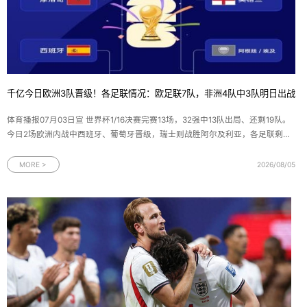
千亿今日欧洲3队晋级！各足联情况：欧足联7队，非洲4队中3队明日出战
体育播报07月03日宣 世界杯1/16决赛完赛13场，32强中13队出局、还剩19队。
今日2场欧洲内战中西班牙、葡萄牙晋级，瑞士则战胜阿尔及利亚，各足联剩余
球队分布如下。本届世界杯欧洲区共16队参赛、
MORE >
2026/08/05