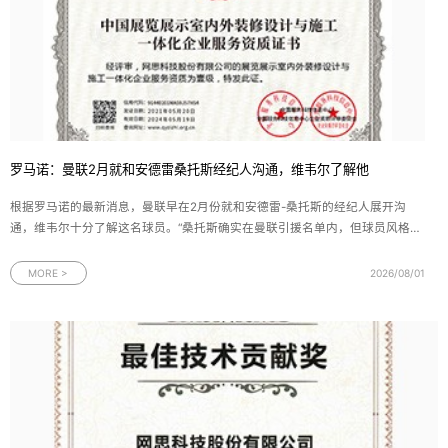
罗马诺：曼联2月就和安德雷桑托斯经纪人沟通，维韦尔了解他
根据罗马诺的最新消息，曼联早在2月份就和安德雷-桑托斯的经纪人展开沟
通，维韦尔十分了解这名球员。“桑托斯确实在曼联引援名单内，但球员风格和
楚阿梅尼截然不同。别忘了曼联急需补强中场。球队要先等待埃德松体
MORE >
2026/08/01