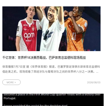
千亿世体：世界杯18决赛西葡战，巴萨体育总监德科现场观战
体育播报7月7日宣 据《世界体育报》报道，巴塞罗那足球俱乐部体育总监德科
借赴美之机，现场观看了西班牙队与葡萄牙队之间的世界杯八分之一决赛。这
场比赛最终“斗牛士军团”胜出，梅里诺在补时阶段攻入制胜一球。
MORE >
2026/08/03