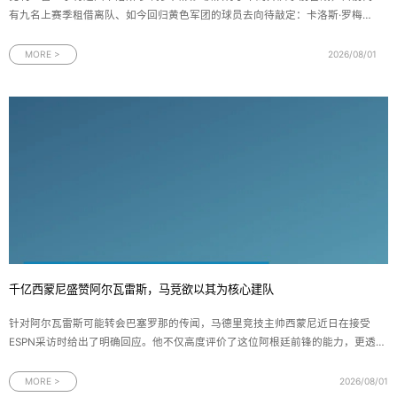
有九名上赛季租借离队、如今回归黄色军团的球员去向待敲定：卡洛斯·罗梅
罗、伊利亚斯·阿科马奇、蒂亚戈·费尔南德斯、拉蒙·特拉茨、亚历
MORE >
2026/08/01
千亿西蒙尼盛赞阿尔瓦雷斯，马竞欲以其为核心建队
针对阿尔瓦雷斯可能转会巴塞罗那的传闻，马德里竞技主帅西蒙尼近日在接受
ESPN采访时给出了明确回应。他不仅高度评价了这位阿根廷前锋的能力，更透露
若球员留队，马竞将围绕其打造战术体系。近几周来，阿尔瓦雷斯
MORE >
2026/08/01