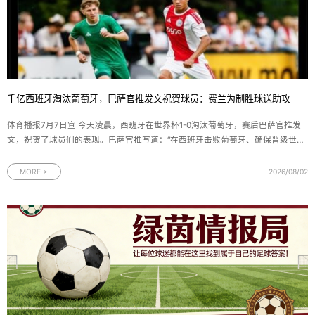
千亿西班牙淘汰葡萄牙，巴萨官推发文祝贺球员：费兰为制胜球送助攻
体育播报7月7日宣 今天凌晨，西班牙在世界杯1-0淘汰葡萄牙，赛后巴萨官推发
文，祝贺了球员们的表现。巴萨官推写道：“在西班牙击败葡萄牙、确保晋级世界
杯四分之一决赛的比赛中，亚马尔、佩德里、库巴西、奥尔
MORE >
2026/08/02