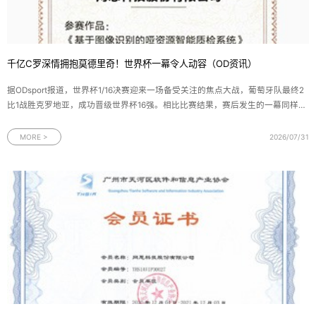
千亿C罗深情拥抱莫德里奇！世界杯一幕令人动容（OD资讯）
据ODsport报道，世界杯1/16决赛迎来一场备受关注的焦点大战，葡萄牙队最终2
比1战胜克罗地亚，成功晋级世界杯16强。相比比赛结果，赛后发生的一幕同样感
动了无数球迷——41岁的C罗与40岁的莫德里
MORE >
2026/07/31