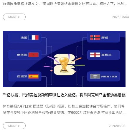
施魏因施泰格社媒发文：“美国队今天始终未能进入比赛状态。相比之下，比利时
队从第一分钟起就表现得从容不迫，传球清晰，视野开
MORE >
2026/08/04
千亿队报：巴黎卖拉莫斯和李刚仁收入破亿，将签阿克利乌舍和迪奥曼德
体育播报7月7日宣 据法媒《队报》报道，巴黎正在加快转会市场操作，他们希
望在今夏签下阿克利乌舍和扬·迪奥曼德。在6000万欧将贡萨洛·拉莫斯出售给
米兰后，巴黎又以超过4000万欧不含奖金的价格敲定了李
MORE >
2026/08/03