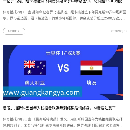
千亿罗马诺：纽卡接近签下阿贾克斯18岁中场斯图尔，总价超2500万欧
体育播报7月7日宣 据知名记者罗马诺报道，纽卡接近签下阿贾克斯18岁中场斯图
尔。罗马诺透露，纽卡接近签下荷兰小将斯图尔，转会费总价超过2500万欧元，
球员已同意加盟纽卡，俱乐部之间的谈判进展顺利。斯图
MORE >
2026/08/05
曼晚：加斯科因当年为钱拒曼联选热刺结果后悔终身，M费要注意了
体育播报7月3日宣 《曼彻斯特晚报》发文，用加斯科因当年为钱拒绝曼联选择
热刺的例子，来看马特乌斯·费尔南德斯的转会。保罗·加斯科因曾多次表达悔