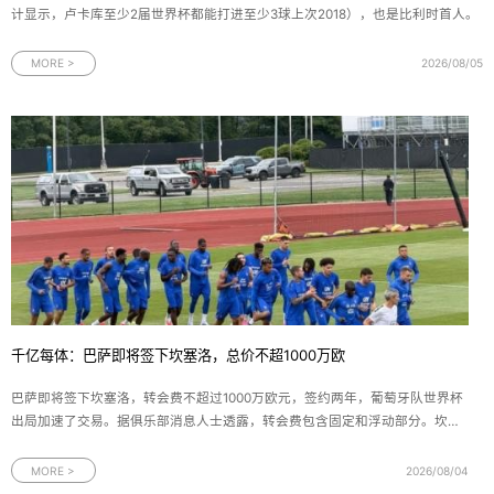
计显示，卢卡库至少2届世界杯都能打进至少3球上次2018），也是比利时首人。
MORE >
2026/08/05
千亿每体：巴萨即将签下坎塞洛，总价不超1000万欧
巴萨即将签下坎塞洛，转会费不超过1000万欧元，签约两年，葡萄牙队世界杯
出局加速了交易。据俱乐部消息人士透露，转会费包含固定和浮动部分。坎塞
洛一直是巴萨补强边后卫的首选，本赛季末段他作为巴萨球员表现十
MORE >
2026/08/04