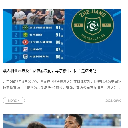
澳大利亚vs埃及：萨拉赫领衔，马尔穆什、伊兰昆达出战
北京时间7月4日02:00，世界杯1/16决赛澳大利亚对阵埃及，比赛场地为美国达
拉斯体育场，主裁判为古斯塔沃-特赫拉。赛前，双方公布首发阵容。澳大利亚
首发：18-帕特里克-比奇、3-奇尔卡蒂、5-乔丹
MORE >
2026/08/02