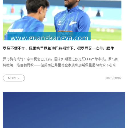
罗马不慌不忙，佩莱格里尼和迪巴拉都留下，德罗西又一次伸出援手
罗马胸有成竹！意甲夏窗已开启。因未如期通过欧足联FFP严苛审核，罗马即
将缴纳一笔巨额罚款——但反而让弗里德金家族和加斯佩里尼彻底安下心来，
可以不慌不忙、按自身节奏稳步推进夏窗运作，无需为凑FFP数字被
MORE >
2026/08/02