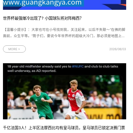
世界杯最强爆冷出现了? 小国球队将对阵梅西？
【温馨小提示】：大家也可在小号找到我，关注起来，以后不失联～“在佛的脚
面前，众生平等。”筒子们，要说今年世界杯的超级大冷门，那必须是地图上放
大再放大才能找到的非洲小国佛得角。首秀0:0逼平夺冠大热门西
MORE >
2026/08/03
千亿法国3人！上半区法摩西比均有皇马球员，皇马球员已锁定决赛门票