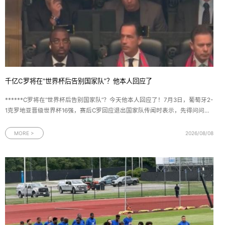
千亿C罗将在“世界杯后告别国家队”？他本人回应了
******C罗将在“世界杯后告别国家队”？今天他本人回应了！7月3日，葡萄牙2-
1克罗地亚晋级世界杯16强，赛后C罗回应退出国家队传闻时表示，先得问问家
人，“我的未来在此刻并不重要，我会和家人商量之后再做出决定
MORE >
2026/08/08