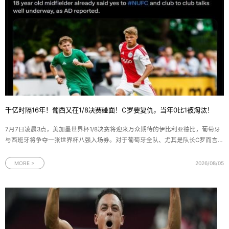
千亿时隔16年！葡西又在1/8决赛碰面！C罗要复仇，当年0比1被淘汰！
7月7日凌晨3点，美加墨世界杯1/8决赛将迎来万众期待的伊比利亚德比，葡萄牙
与西班牙将争夺一张世界杯八强入场券。对于葡萄牙全队、尤其是队长C罗而言，
这场淘汰赛承载着长达16年的遗憾，是一场不折不扣的复
MORE >
2026/08/05