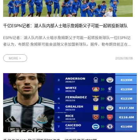
千亿ESPN记者：湖人队内部人士暗示詹姆斯父子可能一起转投新球队
ESPN记者：湖人队内部人士暗示詹姆斯父子可能一起转投新球队一位ESPN记
者认为，布朗尼·詹姆斯可能会追随父亲加盟新球队。据传，勒布朗目前正在考
虑多种选择。在老将前锋勒布朗·詹姆斯离队后，洛杉矶湖人队
MORE >
2026/08/08