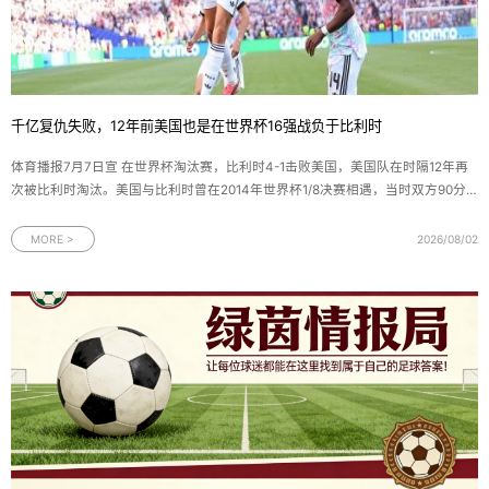
千亿复仇失败，12年前美国也是在世界杯16强战负于比利时
体育播报7月7日宣 在世界杯淘汰赛，比利时4-1击败美国，美国队在时隔12年再
次被比利时淘汰。美国与比利时曾在2014年世界杯1/8决赛相遇，当时双方90分
钟0-0战平，加时赛德布劳内、卢卡库破门，最
MORE >
2026/08/02