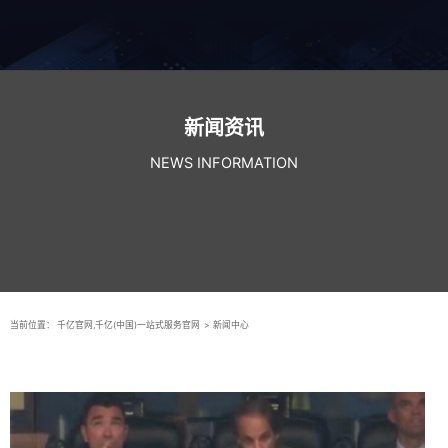
新闻资讯
NEWS INFORMATION
当前位置：
千亿官网,千亿(中国)一站式服务官网
>
新闻中心