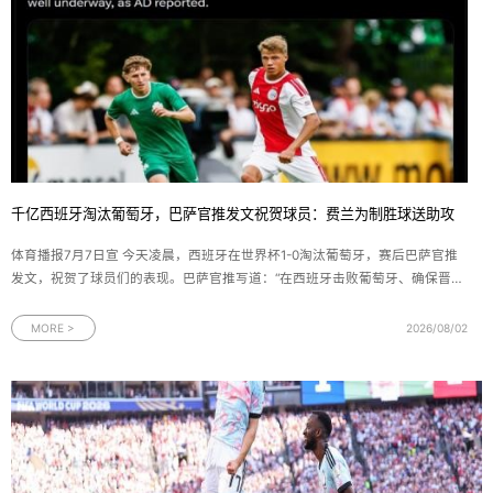
千亿西班牙淘汰葡萄牙，巴萨官推发文祝贺球员：费兰为制胜球送助攻
体育播报7月7日宣 今天凌晨，西班牙在世界杯1-0淘汰葡萄牙，赛后巴萨官推
发文，祝贺了球员们的表现。巴萨官推写道：“在西班牙击败葡萄牙、确保晋级
世界杯四分之一决赛的比赛中，亚马尔、佩德里、库巴西、奥尔
MORE >
2026/08/02