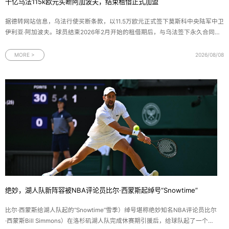
千亿乌法115k欧元买断阿加波夫，结束租借正式加盟
据德转网站信息，乌法行使买断条款，以11.5万欧元正式签下莫斯科中央陆军中卫
伊利亚·阿加波夫。球员结束2026年2月开始的租借期后，与乌法签下永久合同，
新约至2027年夏天。图片由AI生成25岁的阿加
MORE >
2026/08/08
绝妙，湖人队新阵容被NBA评论员比尔·西蒙斯起绰号“Snowtime”
比尔·西蒙斯给湖人队起的“Snowtime”雪季）绰号堪称绝妙知名NBA评论员比尔
·西蒙斯Bill Simmons）在洛杉矶湖人队完成休赛期引援后，给球队起了一个新