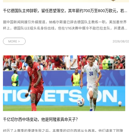
千亿德国队主帅辞职，留任愿望落空，其年薪约700万至800万欧元，若被解雇将获七位数遣散费，德国足协：在沉重打击后，不能让一切简单回归原样
据中国新闻网援引外媒报道，纳格尔斯曼已辞去德国队主教练一职。美加墨世界
杯上，德国队以E组头名身份出线，但在1/16决赛中爆冷不敌巴拉圭队，并遭遇队
史世界杯点球大战首败。纳格尔斯曼曾在赛后表示，如果德国
MORE >
2026/08/02
千亿切尔西中场变动，他是阿隆索真命天子？
经历了上赛季的重建失败之后，本赛季的切尔西将从头再来。他们请来了阿隆