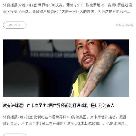
体育播报07月03日宣 世界杯1/16决赛，葡萄牙2-1击败克罗地亚，赛后C罗经过混
采区接受了采访。谈致敬若塔C罗：“这是一份巨大的喜悦，因为这是对他若塔）
的一种致敬，为了他所留下的精神。这注定要是特
MORE >
2026/08/05
就有进球运！卢卡库至少2届世界杯都能打进3球，是比利时首人
体育播报7月7日宣 比利时在本场世界杯4-1淘汰美国，卢卡库替补建功。数据
统计显示，卢卡库至少2届世界杯都能打进至少3球上次2018），也是比利时首
人。