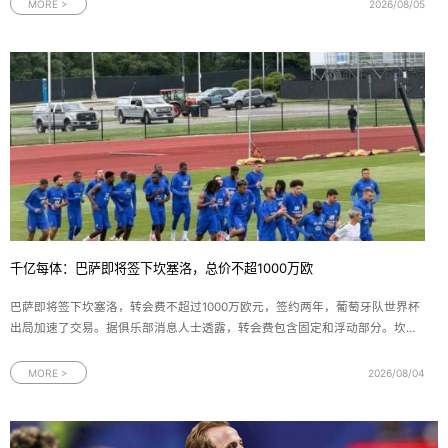
MORE >
2026/08/05
千亿每体：巴萨即将签下坎塞洛，总价不超1000万欧
巴萨即将签下坎塞洛，转会费不超过1000万欧元，签约两年，葡萄牙队世界杯
出局加速了交易。据俱乐部消息人士透露，转会费包含固定和浮动部分。坎塞
洛一直是巴萨补强边后卫的首选，本赛季末段他作为巴萨球员表现十
MORE >
2026/08/04