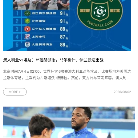
澳大利亚vs埃及：萨拉赫领衔，马尔穆什、伊兰昆达出战
北京时间7月4日02:00，世界杯1/16决赛澳大利亚对阵埃及，比赛场地为美国达
拉斯体育场，主裁判为古斯塔沃-特赫拉。赛前，双方公布首发阵容。澳大利亚
首发：18-帕特里克-比奇、3-奇尔卡蒂、5-乔丹
MORE >
2026/08/02