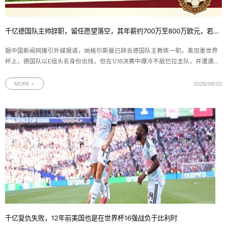
千亿德国队主帅辞职，留任愿望落空，其年薪约700万至800万欧元，若被解雇将获七位数遣散费，德国足协：在沉重打击后，不能让一切简单回归原样
据中国新闻网援引外媒报道，纳格尔斯曼已辞去德国队主教练一职。美加墨世界
杯上，德国队以E组头名身份出线，但在1/16决赛中爆冷不敌巴拉圭队，并遭遇队
史世界杯点球大战首败。纳格尔斯曼曾在赛后表示，如果德国
MORE >
2026/08/02
千亿复仇失败，12年前美国也是在世界杯16强战负于比利时