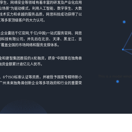
孪生、网络安全等领域有着丰富的研发及产业化应用
业场景”为驱动模式，利用人工智能、数字孪生、大数
技术实力和卓越的服务品质，网思科技成功获得了以
工等多家顶级客户的大力认可。
员企业囊括千亿官网,千亿(中国)一站式服务官网、网思
创科技有限公司，并先后在北京、天津、黑龙江、吉
了覆盖全国的市场网络和服务支撑体系。
基金和建智集团跟投的A轮融资，跻身“中国潜在独角兽
，融资金额累计逾亿元人民币。
This is a modal wind
C、6个ISO标准认证等资质，并被授予国家专精特新小
广州未来独角兽创新企业等多项政府和行业的重要荣