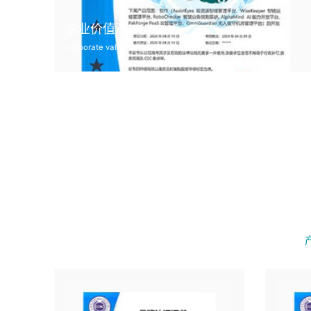
企业价值观
Corporate values