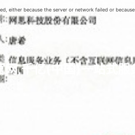
新闻中
产品与解决方
服务体
千亿官网,千亿(中国)一站
d, either because the server or network failed or because
心
案
系
官网
官网,千亿(中国)一站式服
ABOUT US