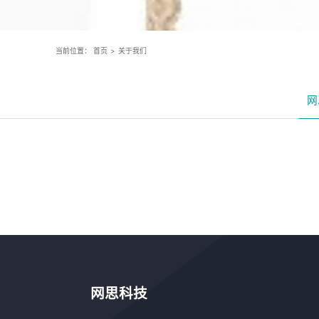
当前位置：
首页
>
关于我们
网
网思科技