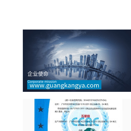
企业使命
Corporate mission