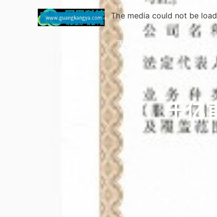
千亿官网,千亿(中国)一站式服务
The media could not be loade
官网
千亿