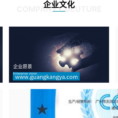
企业文化
COMPANY CULUTURE
企业愿景
Enterprise vision