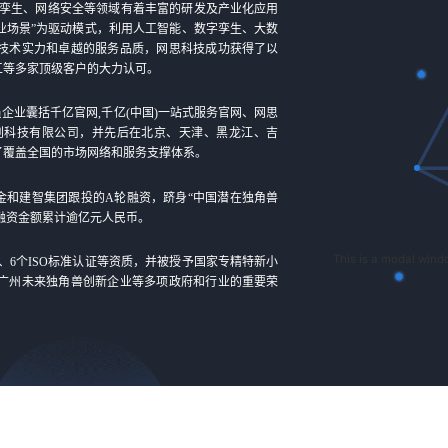
孪生、网络安全等领域有着丰富的研发及产业化应用
业场景”为驱动模式，利用人工智能、数字孪生、大数
技术实力和卓越的服务品质，网思科技成功获得了以
工等多家顶级客户的大力认可。
员企业囊括千亿官网,千亿(中国)一站式服务官网、网思
创科技有限公司，并先后在北京、天津、黑龙江、吉
了覆盖全国的市场网络和服务支撑体系。
基金和建智集团跟投的A轮融资，跻身“中国潜在独角兽
，融资金额累计逾亿元人民币。
This is a modal wind
C、6个ISO标准认证等资质，并被授予国家专精特新小
广州未来独角兽创新企业等多项政府和行业的重要荣