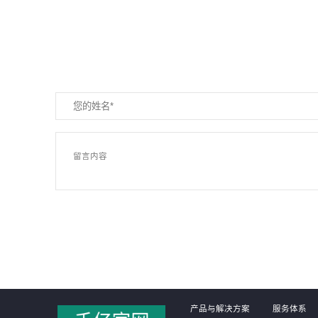
产品与解决方案
服务体系