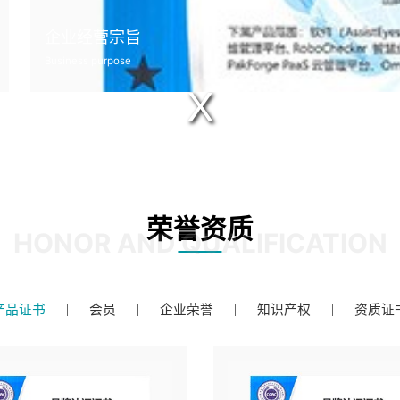
企业经营宗旨
Business purpose
荣誉资质
HONOR AND QUALIFICATION
产品证书
会员
企业荣誉
知识产权
资质证