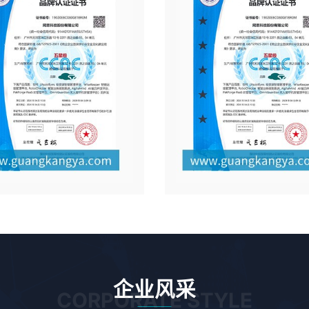
企业风采
CORPORATE STYLE