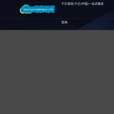
千亿官网,千亿(中国)一站式服务
官网