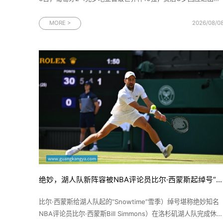
家队传闻时表示，先得问问家人，“我的未来在此刻并不重要，我
会和家人商量之后再做出决定
MORE >
2026/08/0
绝妙，湖人队新阵容被NBA评论员比尔·西蒙斯起绰号“Snowtime”
比尔·西蒙斯给湖人队起的“Snowtime”雪季）绰号堪称绝妙知名
NBA评论员比尔·西蒙斯Bill Simmons）在洛杉矶湖人队完成休赛