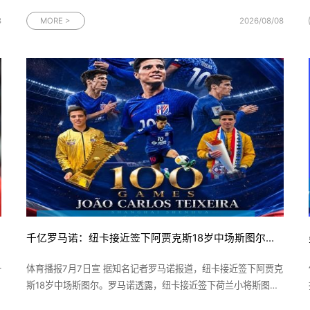
十分认可杜兰。俱乐部十分看好杜兰熟悉土耳其联赛的优势，同
时他现年22岁，根据土耳其全新转会
8
MORE >
2026/08/08
千亿罗马诺：纽卡接近签下阿贾克斯18岁中场斯图尔，总价超2500万欧
一
体育播报7月7日宣 据知名记者罗马诺报道，纽卡接近签下阿贾克
斯18岁中场斯图尔。罗马诺透露，纽卡接近签下荷兰小将斯图
然
尔，转会费总价超过2500万欧元，球员已同意加盟纽卡，俱乐部