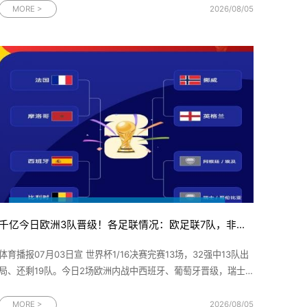
非曼联。1988年，加斯
MORE >
2026/08/05
千亿今日欧洲3队晋级！各足联情况：欧足联7队，非洲4队中3队明日出战
体育播报07月03日宣 世界杯1/16决赛完赛13场，32强中13队出
局、还剩19队。今日2场欧洲内战中西班牙、葡萄牙晋级，瑞士
则战胜阿尔及利亚，各足联剩余球队分布如下。本届世界杯欧洲
区共16队参赛、
MORE >
2026/08/05