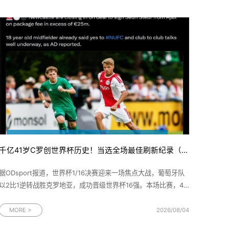
千亿41岁C罗创世界杯历史！当选全场最佳刷新纪录（OD资讯）
据ODsport报道，世界杯1/16决赛迎来一场焦点大战，葡萄牙队
以2比1逆转战胜克罗地亚，成功晋级世界杯16强。本场比赛，41
岁的葡萄牙队长C罗再次成为全场焦点，他不仅通过点球帮助球
队取得关键进球，
MORE >
2026/08/04