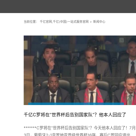
当前位置：
千亿官网,千亿(中国)一站式服务官网
>
新闻中心
千亿C罗将在“世界杯后告别国家队”？他本人回应了
******C罗将在“世界杯后告别国家队”？今天他本人回应了！7月
3日，葡萄牙2-1克罗地亚晋级世界杯16强，赛后C罗回应退出国