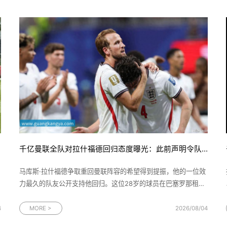
千亿曼联全队对拉什福德回归态度曝光：此前声明令队友失望
马库斯·拉什福德争取重回曼联阵容的希望得到提振，他的一位效
力最久的队友公开支持他回归。这位28岁的球员在巴塞罗那租借
期间表现令人印象深刻，预计将在今夏晚些时候回到老特拉福德
报到。这位英格兰国脚在西班牙
4
MORE >
2026/08/04