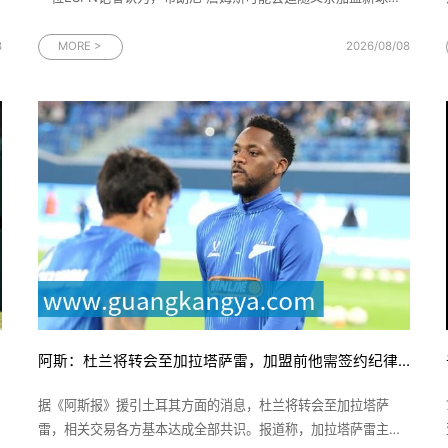
队。据传，勒布朗目前正在考虑多种选择。在老将前锋勒布朗·詹
姆斯离队后，洛杉矶湖人队
8
MORE >
2026/08/08
阿斯：杜兰将转会至加拉塔萨雷，加盟前他需签约纪律约束条款
据《阿斯报》援引土耳其方面的消息，杜兰将转会至加拉塔萨
雷，相关交易各方基本达成全部共识。报道称，加拉塔萨雷主帅