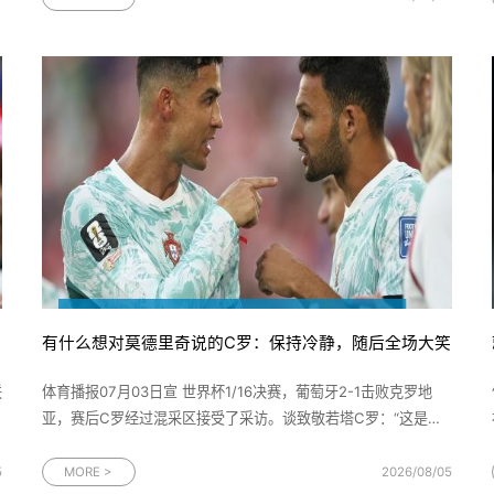
有什么想对莫德里奇说的C罗：保持冷静，随后全场大笑
联
体育播报07月03日宣 世界杯1/16决赛，葡萄牙2-1击败克罗地
员
亚，赛后C罗经过混采区接受了采访。谈致敬若塔C罗：“这是一
份巨大的喜悦，因为这是对他若塔）的一种致敬，为了他所留下
的精神。这注定要是特
5
MORE >
2026/08/05