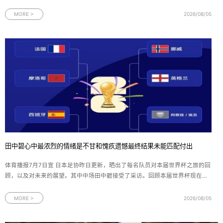
意，后悔当年为了钱而选择加盟热刺而非曼联。1988年，加斯
MORE >
2026/08/05
田中碧心中最浓烈的情绪是不甘和愧疚遗憾最终结果未能匹配付出
体育播报7月7日宣 日本足协昨日更新，晒出了每名队员对本届世界杯之旅的回
顾，以及对未来的展望。其中中场田中碧接受了采访。回顾本届世界杯现在心
里最浓烈的情绪就是不甘和愧疚。在世界杯开始前，我就直到这支球
MORE >
2026/08/05