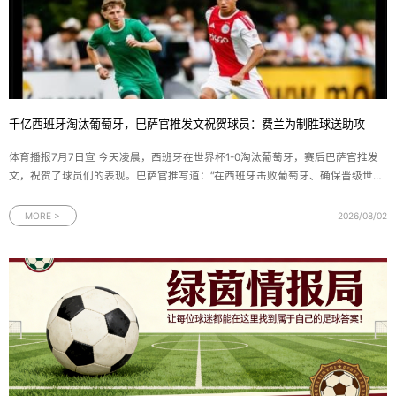
千亿西班牙淘汰葡萄牙，巴萨官推发文祝贺球员：费兰为制胜球送助攻
体育播报7月7日宣 今天凌晨，西班牙在世界杯1-0淘汰葡萄牙，赛后巴萨官推发
文，祝贺了球员们的表现。巴萨官推写道：“在西班牙击败葡萄牙、确保晋级世界
杯四分之一决赛的比赛中，亚马尔、佩德里、库巴西、奥尔
MORE >
2026/08/02