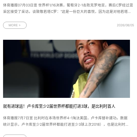
体育播报07月03日宣 世界杯1/16决赛，葡萄牙2-1击败克罗地亚，赛后C罗经过混
采区接受了采访。谈致敬若塔C罗：“这是一份巨大的喜悦，因为这是对他若塔）
的一种致敬，为了他所留下的精神。这注定要是特
MORE >
2026/08/05
就有进球运！卢卡库至少2届世界杯都能打进3球，是比利时首人
体育播报7月7日宣 比利时在本场世界杯4-1淘汰美国，卢卡库替补建功。数据
统计显示，卢卡库至少2届世界杯都能打进至少3球上次2018），也是比利时首
人。