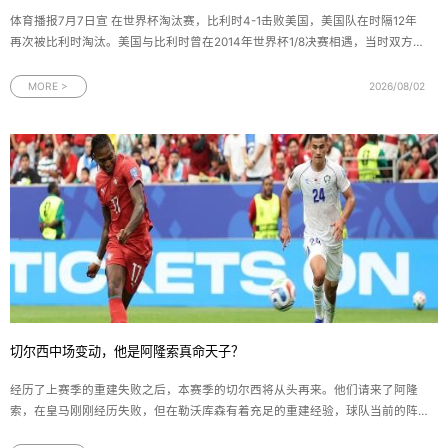
体育播报7月7日宣 在世界杯淘汰赛，比利时4-1击败美国，美国队在时隔12年
再次被比利时淘汰。美国与比利时曾在2014年世界杯1/8决赛相遇，当时双方
90分钟0-0战平，加时赛德布劳内、卢卡库破门，最
MORE >
2026/08/02
切尔西中场变动，他是阿隆索真命天子？
经历了上赛季的重建失败之后，本赛季的切尔西将从头再来。他们请来了阿隆
索，在皇马刚刚经历失败，但在勒沃库森有着充足的重建经验，球队当前的阵容
风雨飘摇，库库雷利亚和恩佐这对西语系垃圾兄弟都想走，前者已经去