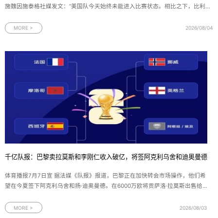
施魏因施泰格社媒发文：“美国队今天始终未能进入比赛状态。相比之下，比利时
队从第一分钟起就表现得从容不迫，传球清晰，视野开
MORE >
2026/08/04
千亿队报：巴黎卖拉莫斯和李刚仁收入破亿，将签阿克利乌舍和迪奥曼德
体育播报7月7日宣 据法媒《队报》报道，巴黎正在加快转会市场操作，他们希
望在今夏签下阿克利乌舍和扬·迪奥曼德。在6000万欧将贡萨洛·拉莫斯出售给
米兰后，巴黎又以超过4000万欧不含奖金的价格敲定了李
MORE >
2026/08/03