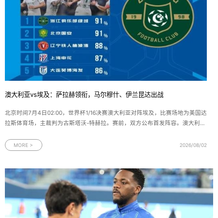
澳大利亚vs埃及：萨拉赫领衔，马尔穆什、伊兰昆达出战
北京时间7月4日02:00，世界杯1/16决赛澳大利亚对阵埃及，比赛场地为美国达
拉斯体育场，主裁判为古斯塔沃-特赫拉。赛前，双方公布首发阵容。澳大利亚
首发：18-帕特里克-比奇、3-奇尔卡蒂、5-乔丹
MORE >
2026/08/02