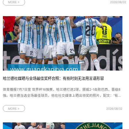
MORE >
2026/08/02
哈兰德社媒晒与全场最佳奖杯合照：有些时刻无法用言语形容
体育播报7月7日宣 世界杯16强赛，哈兰德打进2球，挪威2-1击败巴西，晋级8
强。哈兰德当选全场最佳球员，他在社交媒体上晒出领奖的照片，配文：“有些
时刻无法用言语形容。”
MORE >
2026/08/02