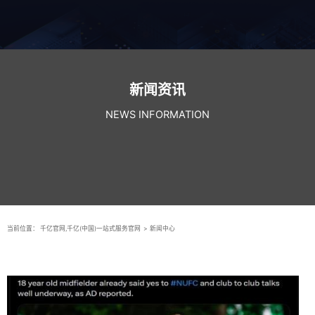
新闻资讯
NEWS INFORMATION
当前位置：
千亿官网,千亿(中国)一站式服务官网
>
新闻中心