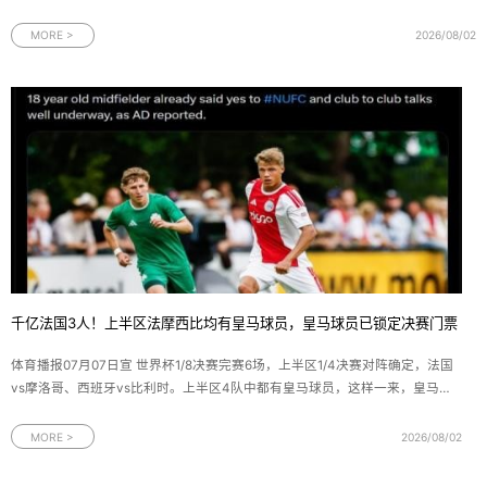
FIFA照顾葡萄牙的铁证？大V口中的5国保送，到底是实
MORE >
2026/08/02
千亿法国3人！上半区法摩西比均有皇马球员，皇马球员已锁定决赛门票
体育播报07月07日宣 世界杯1/8决赛完赛6场，上半区1/4决赛对阵确定，法国
vs摩洛哥、西班牙vs比利时。上半区4队中都有皇马球员，这样一来，皇马球
员已经锁定本届世界杯决赛的门票。法国：姆巴佩、楚
MORE >
2026/08/02