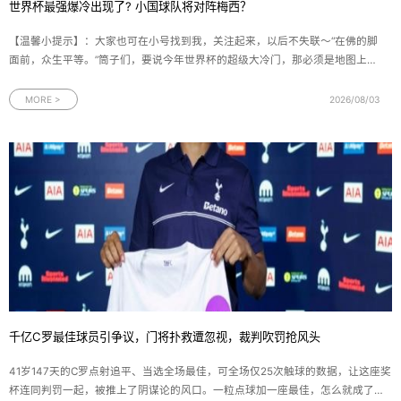
世界杯最强爆冷出现了? 小国球队将对阵梅西？
【温馨小提示】：大家也可在小号找到我，关注起来，以后不失联～“在佛的脚
面前，众生平等。”筒子们，要说今年世界杯的超级大冷门，那必须是地图上放
大再放大才能找到的非洲小国佛得角。首秀0:0逼平夺冠大热门西
MORE >
2026/08/03
千亿C罗最佳球员引争议，门将扑救遭忽视，裁判吹罚抢风头
41岁147天的C罗点射追平、当选全场最佳，可全场仅25次触球的数据，让这座奖
杯连同判罚一起，被推上了阴谋论的风口。一粒点球加一座最佳，怎么就成了