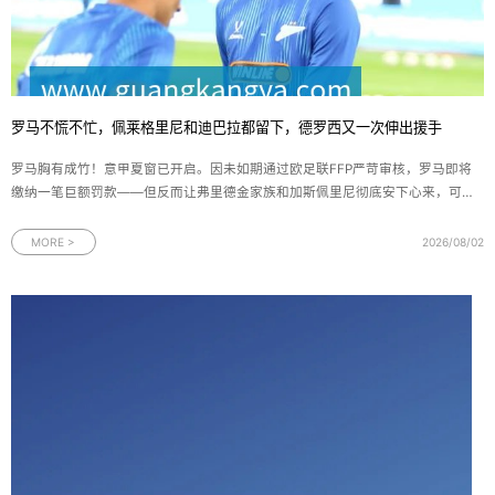
罗马不慌不忙，佩莱格里尼和迪巴拉都留下，德罗西又一次伸出援手
罗马胸有成竹！意甲夏窗已开启。因未如期通过欧足联FFP严苛审核，罗马即将
缴纳一笔巨额罚款——但反而让弗里德金家族和加斯佩里尼彻底安下心来，可以
不慌不忙、按自身节奏稳步推进夏窗运作，无需为凑FFP数字被
MORE >
2026/08/02