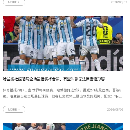
MORE >
2026/08/02
哈兰德社媒晒与全场最佳奖杯合照：有些时刻无法用言语形容
体育播报7月7日宣 世界杯16强赛，哈兰德打进2球，挪威2-1击败巴西，晋级8
强。哈兰德当选全场最佳球员，他在社交媒体上晒出领奖的照片，配文：“有些
时刻无法用言语形容。”
MORE >
2026/08/02