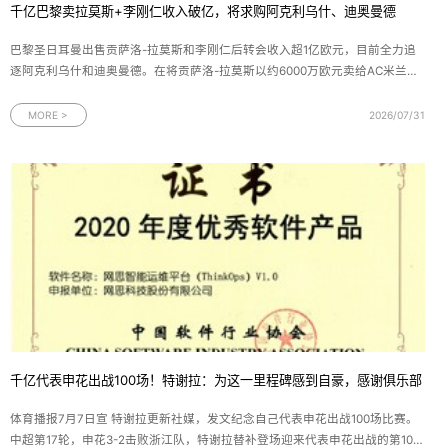
千亿巴黎卖拉莫斯+李刚仁收入破亿，将求购阿克利乌什、迪奥曼德
巴黎圣日耳曼出售贡萨洛-拉莫斯和李刚仁后转会收入超1亿欧元，目前全力追
逐阿克利乌什和迪奥曼德。在将贡萨洛-拉莫斯以约6000万欧元卖给AC米兰之
后，巴黎圣日耳曼又敲定了李刚仁转会马德里竞技的交易，转会
MORE >
2026/07/31
千亿代表申花出战100场！特谢拉：为这一里程碑感到自豪，感谢俱乐部
体育播报7月7日宣 特谢拉更新社媒，发文纪念自己代表申花出战100场比赛。
中超第17轮，申花3-2击败浙江队，特谢拉替补登场迎来代表申花出战的第100