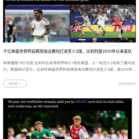
千亿单届世界杯前两场淘汰赛均打进至少3球，比利时是2010年以来首队
体育播报7月7日宣 比利时在本场世界杯3-1领先美国，上一轮还3-2击败了塞内加
尔。数据统计显示，比利时单届世界杯前两场淘汰赛均打进至少3球，是2010年
德国以来首队。
MORE >
2026/08/03