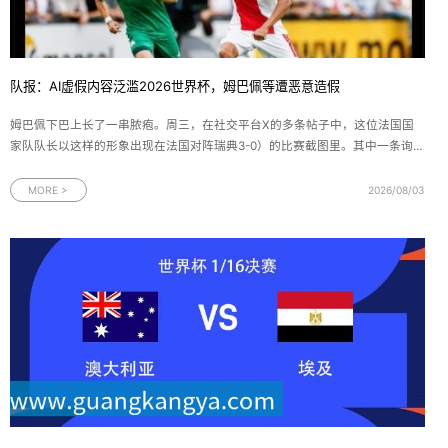
队报：AI虚假内容泛滥2026世界杯，姆巴佩等遭恶意造假
姆巴佩下巴上长了一串脓疱。周三，在社交平台X的多条帖子中，这位法国国
家队队长以这样的形象出现在法国对阵瑞典3-0）的比赛截图里。其中一条询问
“姆巴佩下巴上的病症叫什么”的帖子，浏览量很快突破500万，
MORE >
2026/08/03