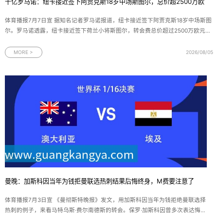
千亿罗马诺：纽卡接近签下阿贾克斯18岁中场斯图尔，总价超2500万欧
体育播报7月7日宣 据知名记者罗马诺报道，纽卡接近签下阿贾克斯18岁中场斯图
尔。罗马诺透露，纽卡接近签下荷兰小将斯图尔，转会费总价超过2500万欧元，
球员已同意加盟纽卡，俱乐部之间的谈判进展顺利。斯图
MORE >
2026/08/05
曼晚：加斯科因当年为钱拒曼联选热刺结果后悔终身，M费要注意了
体育播报7月3日宣 《曼彻斯特晚报》发文，用加斯科因当年为钱拒绝曼联选择
热刺的例子，来看马特乌斯·费尔南德斯的转会。保罗·加斯科因曾多次表达悔