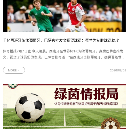
千亿西班牙淘汰葡萄牙，巴萨官推发文祝贺球员：费兰为制胜球送助攻
体育播报7月7日宣 今天凌晨，西班牙在世界杯1-0淘汰葡萄牙，赛后巴萨官推发
文，祝贺了球员们的表现。巴萨官推写道：“在西班牙击败葡萄牙、确保晋级世界
杯四分之一决赛的比赛中，亚马尔、佩德里、库巴西、奥尔
MORE >
2026/08/02