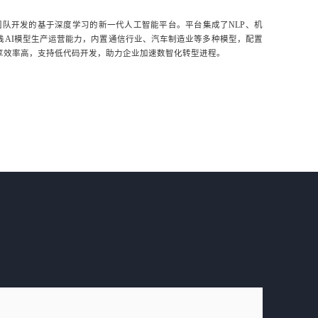
思科技团队开发的基于深度学习的新一代人工智能平台。平台集成了NLP、机
栈AI模型生产运营能力，内置通信行业、汽车制造业等多种模型，配置
享效率高，支持低代码开发，助力企业加速数智化转型进程。