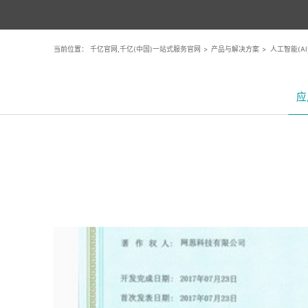
当前位置：
千亿官网,千亿(中国)一站式服务官网
>
产品与解决方案
>
人工智能(A
应