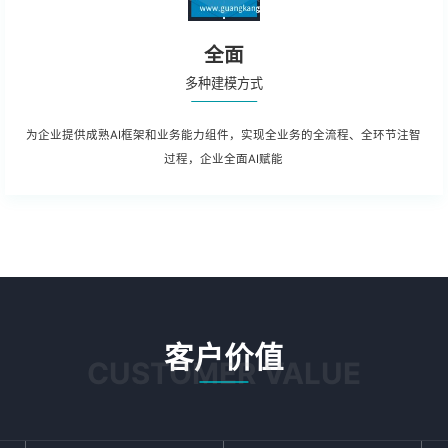
全面
多种建模方式
为企业提供成熟AI框架和业务能力组件，实现全业务的全流程、全环节注智
过程，企业全面AI赋能
客户价值
CUSTOMER VALUE