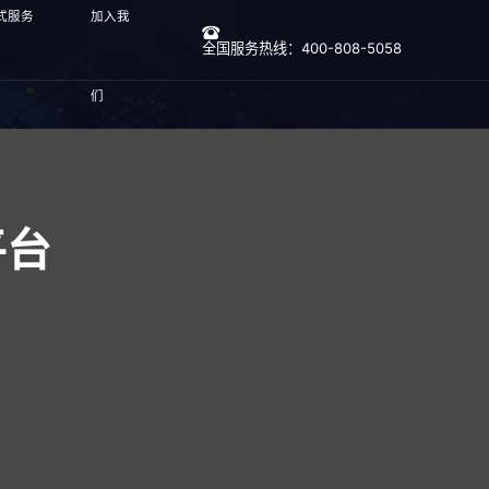
式服务
加入我
全国服务热线：400-808-5058
们
平台